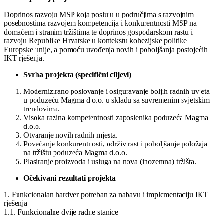
Doprinos razvoju MSP koja posluju u područjima s razvojnim
posebnostima razvojem kompetencija i konkurentnosti MSP na
domaćem i stranim tržištima te doprinos gospodarskom rastu i
razvoju Republike Hrvatske u kontekstu kohezijske politike
Europske unije, a pomoću uvođenja novih i poboljšanja postojećih
IKT rješenja.
Svrha projekta (specifični ciljevi)
Modernizirano poslovanje i osiguravanje boljih radnih uvjeta
u poduzeću Magma d.o.o. u skladu sa suvremenim svjetskim
trendovima.
Visoka razina kompetentnosti zaposlenika poduzeća Magma
d.o.o.
Otvaranje novih radnih mjesta.
Povećanje konkurentnosti, održiv rast i poboljšanje položaja
na tržištu poduzeća Magma d.o.o.
Plasiranje proizvoda i usluga na nova (inozemna) tržišta.
Očekivani rezultati projekta
1. Funkcionalan hardver potreban za nabavu i implementaciju IKT
rješenja
1.1. Funkcionalne dvije radne stanice