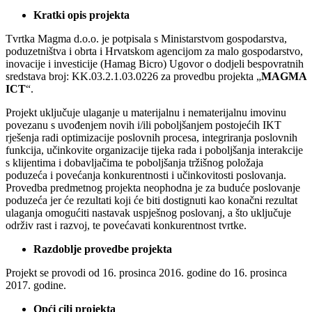
Kratki opis projekta
Tvrtka Magma d.o.o. je potpisala s Ministarstvom gospodarstva,
poduzetništva i obrta i Hrvatskom agencijom za malo gospodarstvo,
inovacije i investicije (Hamag Bicro) Ugovor o dodjeli bespovratnih
sredstava broj: KK.03.2.1.03.0226 za provedbu projekta „
MAGMA
ICT
“.
Projekt uključuje ulaganje u materijalnu i nematerijalnu imovinu
povezanu s uvođenjem novih i/ili poboljšanjem postojećih IKT
rješenja radi optimizacije poslovnih procesa, integriranja poslovnih
funkcija, učinkovite organizacije tijeka rada i poboljšanja interakcije
s klijentima i dobavljačima te poboljšanja tržišnog položaja
poduzeća i povećanja konkurentnosti i učinkovitosti poslovanja.
Provedba predmetnog projekta neophodna je za buduće poslovanje
poduzeća jer će rezultati koji će biti dostignuti kao konačni rezultat
ulaganja omogućiti nastavak uspješnog poslovanj, a što uključuje
održiv rast i razvoj, te povećavati konkurentnost tvrtke.
Razdoblje provedbe projekta
Projekt se provodi od 16. prosinca 2016. godine do 16. prosinca
2017. godine.
Opći cilj projekta