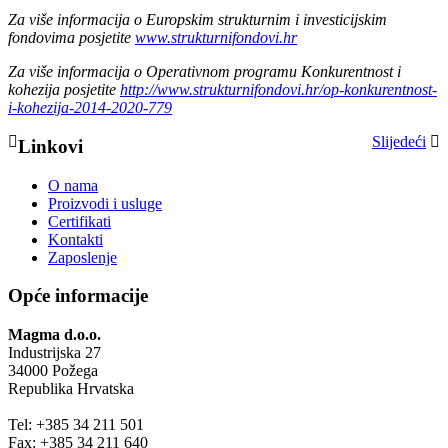
Za više informacija o Europskim strukturnim i investicijskim
fondovima posjetite
www.strukturnifondovi.hr
Za više informacija o Operativnom programu Konkurentnost i
kohezija posjetite
http://www.strukturnifondovi.hr/op-konkurentnost-
i-kohezija-2014-2020-779
Slijedeći
Linkovi
O nama
Proizvodi i usluge
Certifikati
Kontakti
Zaposlenje
Opće informacije
Magma d.o.o.
Industrijska 27
34000 Požega
Republika Hrvatska
Tel: +385 34 211 501
Fax: +385 34 211 640