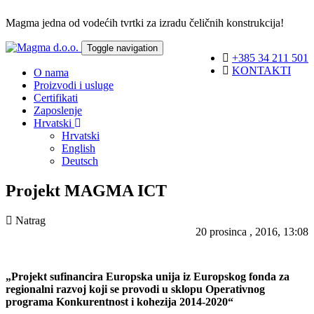
Magma jedna od vodećih tvrtki za izradu čeličnih konstrukcija!
Toggle navigation
+385 34 211 501
KONTAKTI
O nama
Proizvodi i usluge
Certifikati
Zaposlenje
Hrvatski
Hrvatski
English
Deutsch
Projekt MAGMA ICT
Natrag
20 prosinca , 2016, 13:08
„Projekt sufinancira Europska unija iz Europskog fonda za
regionalni razvoj koji se provodi u sklopu Operativnog
programa Konkurentnost i kohezija 2014-2020“