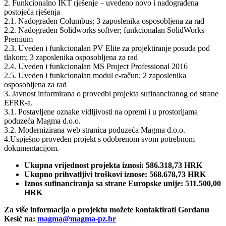
2. Funkcionalno IKT rješenje – uvedeno novo i nadograđena
postojeća rješenja
2.1. Nadograđen Columbus; 3 zaposlenika osposobljena za rad
2.2. Nadograđen Solidworks softver; funkcionalan SolidWorks
Premium
2.3. Uveden i funkcionalan PV Elite za projektiranje posuda pod
tlakom; 3 zaposlenika osposobljena za rad
2.4. Uveden i funkcionalan MS Project Professional 2016
2.5. Uveden i funkcionalan modul e-račun; 2 zaposlenika
osposobljena za rad
3. Javnost informirana o provedbi projekta sufinanciranog od strane
EFRR-a.
3.1. Postavljene oznake vidljivosti na opremi i u prostorijama
poduzeća Magma d.o.o.
3.2. Modernizirana web stranica poduzeća Magma d.o.o.
4.Uspješno proveden projekt s odobrenom svom potrebnom
dokumentacijom.
Ukupna vrijednost projekta iznosi: 586.318,73 HRK
Ukupno prihvatljivi troškovi iznose: 568.678,73 HRK
Iznos sufinanciranja sa strane Europske unije: 511.500,00
HRK
Za više informacija o projektu možete kontaktirati Gordanu
Kesić na:
magma@magma-pz.hr