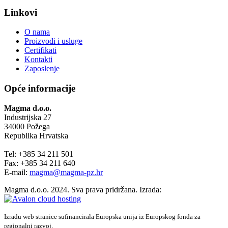
Linkovi
O nama
Proizvodi i usluge
Certifikati
Kontakti
Zaposlenje
Opće informacije
Magma d.o.o.
Industrijska 27
34000 Požega
Republika Hrvatska
Tel: +385 34 211 501
Fax: +385 34 211 640
E-mail:
magma@magma-pz.hr
Magma d.o.o. 2024. Sva prava pridržana. Izrada:
Izradu web stranice sufinancirala Europska unija iz Europskog fonda za
regionalni razvoj.