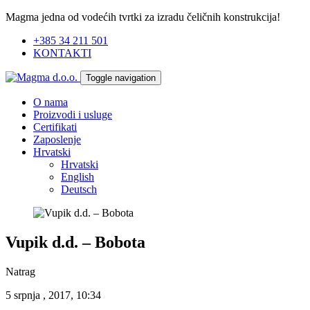
Magma jedna od vodećih tvrtki za izradu čeličnih konstrukcija!
+385 34 211 501
KONTAKTI
Toggle navigation
O nama
Proizvodi i usluge
Certifikati
Zaposlenje
Hrvatski
Hrvatski
English
Deutsch
Vupik d.d. – Bobota
Natrag
5 srpnja , 2017, 10:34