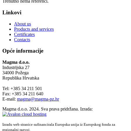
Trenutno nema referenci.
Linkovi
About us
Products and services
Certificates
Contacts
Opće informacije
Magma d.o.o.
Industrijska 27
34000 Požega
Republika Hrvatska
Tel: +385 34 211 501
Fax: +385 34 211 640
E-mail:
magma@magma-pz.hr
Magma d.o.o. 2024. Sva prava pridržana. Izrada:
Izradu web stranice sufinancirala Europska unija iz Europskog fonda za
regionalni razvoj.