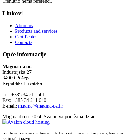
Trenutno nema referenci.
Linkovi
About us
Products and services
Certificates
Contacts
Opće informacije
Magma d.o.o.
Industrijska 27
34000 Požega
Republika Hrvatska
Tel: +385 34 211 501
Fax: +385 34 211 640
E-mail:
magma@magma-pz.hr
Magma d.o.o. 2024. Sva prava pridržana. Izrada:
Izradu web stranice sufinancirala Europska unija iz Europskog fonda za
regionalni razvoj.