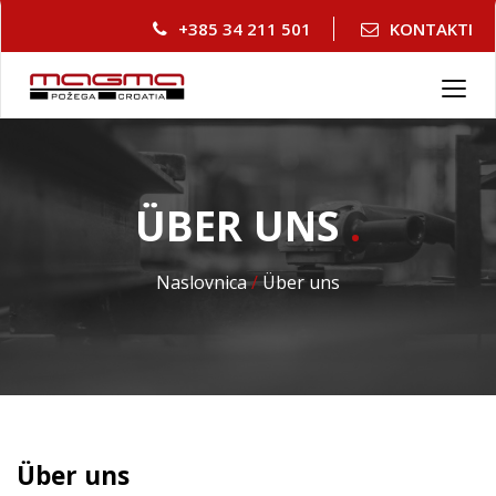
+385 34 211 501
KONTAKTI
T
o
g
g
l
ÜBER UNS
.
e
n
a
Naslovnica
/
Über uns
v
i
g
a
t
i
o
n
Über uns