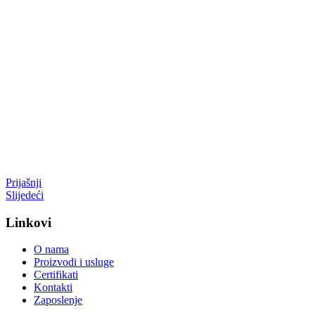
Prijašnji
Slijedeći
Linkovi
O nama
Proizvodi i usluge
Certifikati
Kontakti
Zaposlenje