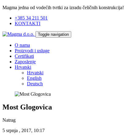
Magma jedna od vodećih tvrtki za izradu čeličnih konstrukcija!
+385 34 211 501
KONTAKTI
Toggle navigation
O nama
Proizvodi i usluge
Certifikati
Zaposlenje
Hrvatski
Hrvatski
English
Deutsch
Most Glogovica
Natrag
5 srpnja , 2017, 10:17