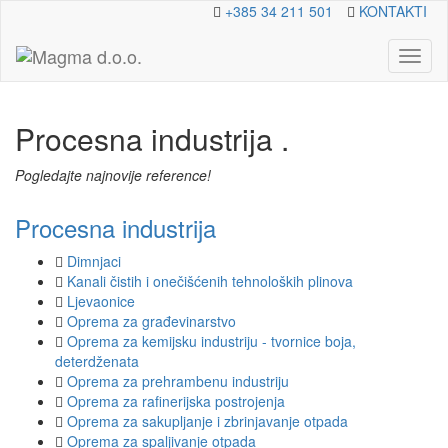
+385 34 211 501
KONTAKTI
Toggl
naviga
Procesna industrija
.
Pogledajte najnovije reference!
Procesna industrija
Dimnjaci
Kanali čistih i onečišćenih tehnoloških plinova
Ljevaonice
Oprema za građevinarstvo
Oprema za kemijsku industriju - tvornice boja,
deterdženata
Oprema za prehrambenu industriju
Oprema za rafinerijska postrojenja
Oprema za sakupljanje i zbrinjavanje otpada
Oprema za spaljivanje otpada