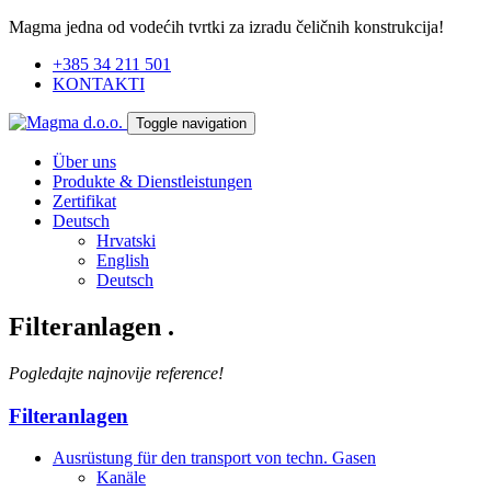
Magma jedna od vodećih tvrtki za izradu čeličnih konstrukcija!
+385 34 211 501
KONTAKTI
Toggle navigation
Über uns
Produkte & Dienstleistungen
Zertifikat
Deutsch
Hrvatski
English
Deutsch
Filteranlagen
.
Pogledajte najnovije reference!
Filteranlagen
Ausrüstung für den transport von techn. Gasen
Kanäle