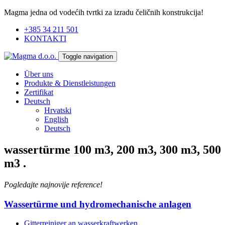
Magma jedna od vodećih tvrtki za izradu čeličnih konstrukcija!
+385 34 211 501
KONTAKTI
Toggle navigation
Über uns
Produkte & Dienstleistungen
Zertifikat
Deutsch
Hrvatski
English
Deutsch
wassertürme 100 m3, 200 m3, 300 m3, 500
m3
.
Pogledajte najnovije reference!
Wassertürme und hydromechanische anlagen
Gitterreiniger an wasserkraftwerken