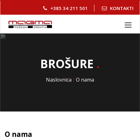
+385 34 211 501
KONTAKTI
T
o
g
g
l
BROŠURE
.
e
n
a
Naslovnica
/
O nama
v
i
g
a
t
i
o
n
O nama