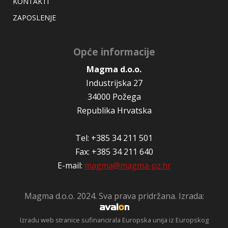
KONTAKTI
ZAPOSLENJE
Opće informacije
Magma d.o.o.
Industrijska 27
34000 Požega
Republika Hrvatska
Tel: +385 34 211 501
Fax: +385 34 211 640
E-mail:
magma@magma-pz.hr
Magma d.o.o. 2024. Sva prava pridržana. Izrada:
Izradu web stranice sufinancirala Europska unija iz Europskog