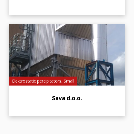
Elektrostatic percipitators, Small
Sava d.o.o.