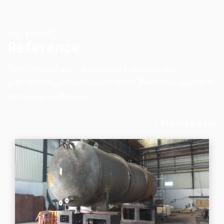
naši projekti
Reference
Tvrtka Magma d.o.o. je potpisala s Ministarstvom
gospodarstva, poduzetništva i obrta i Hrvatskom agencijom
za malo gospodarstvo…
Sve reference