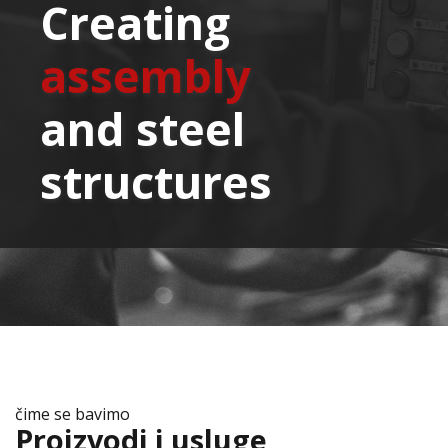
Creating
assembly
and steel
structures
čime se bavimo
Proizvodi i usluge