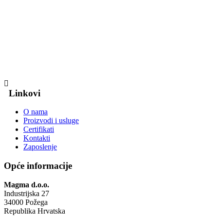
Linkovi
O nama
Proizvodi i usluge
Certifikati
Kontakti
Zaposlenje
Opće informacije
Magma d.o.o.
Industrijska 27
34000 Požega
Republika Hrvatska