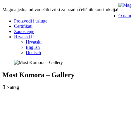
Magma jedna od vodećih tvrtki za izradu čeličnih konstrukcija!
O nam
Proizvodi i usluge
Certifikati
Zaposlenje
Hrvatski
Hrvatski
English
Deutsch
Most Komora – Gallery
Natrag