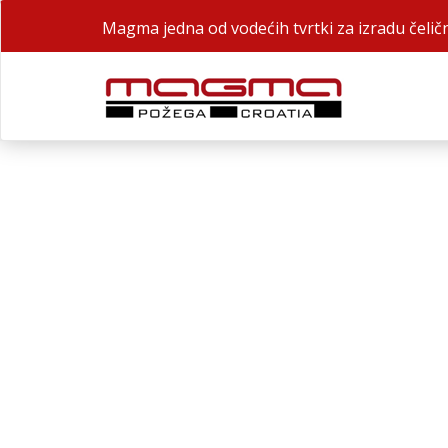
Magma jedna od vodećih tvrtki za izradu čeličn