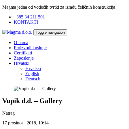
Magma jedna od vodećih tvrtki za izradu čeličnih konstrukcija!
+385 34 211 501
KONTAKTI
Toggle navigation
O nama
Proizvodi i usluge
Certifikati
Zaposlenje
Hrvatski
Hrvatski
English
Deutsch
Vupik d.d. – Gallery
Natrag
17 prosinca , 2018, 10:14