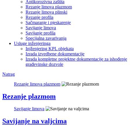
Antikorozivna zaštita
Rezanje limova plazmom
Rezanje limova plinski
Rezanje profila
Sačmaranje i pjeskarenje
Savijanje limova
Savijanje profila
Specijalna zavarivanja
Usluge inženjeringa
Injženjering KPL objekata
Izrada izvedbene dokumentacije
Izrada kompletne projektne dokumentacije za ishođenje
građevinske dozvole
Natrag
Rezanje limova plazmom
Rezanje plazmom
Savijanje limova
Savijanje na valjcima