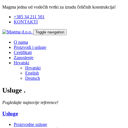
Magma jedna od vodećih tvrtki za izradu čeličnih konstrukcija!
+385 34 211 501
KONTAKTI
Toggle navigation
O nama
Proizvodi i usluge
Certifikati
Zaposlenje
Hrvatski
Hrvatski
English
Deutsch
Usluge
.
Pogledajte najnovije reference!
Usluge
Proizvodne usluge