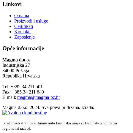
Linkovi
O nama
Proizvodi i usluge
Certifikati
Kontakti
Zaposlenje
Opće informacije
Magma d.o.o.
Industrijska 27
34000 Požega
Republika Hrvatska
Tel: +385 34 211 501
Fax: +385 34 211 640
E-mail:
magma@magma-pz.hr
Magma d.o.o. 2024. Sva prava pridržana. Izrada:
Izradu web stranice sufinancirala Europska unija iz Europskog fonda za
regionalni razvoj.