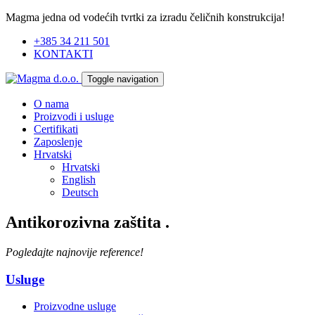
Magma jedna od vodećih tvrtki za izradu čeličnih konstrukcija!
+385 34 211 501
KONTAKTI
Toggle navigation
O nama
Proizvodi i usluge
Certifikati
Zaposlenje
Hrvatski
Hrvatski
English
Deutsch
Antikorozivna zaštita
.
Pogledajte najnovije reference!
Usluge
Proizvodne usluge