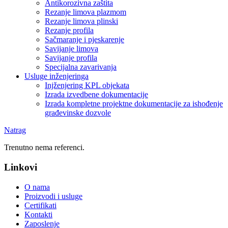
Antikorozivna zaštita
Rezanje limova plazmom
Rezanje limova plinski
Rezanje profila
Sačmaranje i pjeskarenje
Savijanje limova
Savijanje profila
Specijalna zavarivanja
Usluge inženjeringa
Injženjering KPL objekata
Izrada izvedbene dokumentacije
Izrada kompletne projektne dokumentacije za ishođenje
građevinske dozvole
Natrag
Trenutno nema referenci.
Linkovi
O nama
Proizvodi i usluge
Certifikati
Kontakti
Zaposlenje