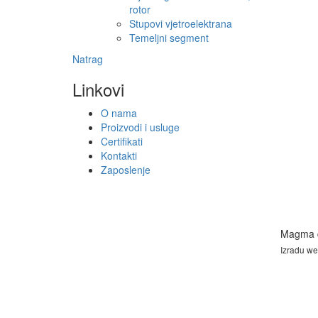
rotor
Stupovi vjetroelektrana
Temeljni segment
Natrag
Linkovi
O nama
Proizvodi i usluge
Certifikati
Kontakti
Zaposlenje
Magma d
Izradu we