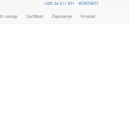
+385 34 211 501
KONTAKTI
i i usluge
Certifikati
Zaposlenje
Hrvatski