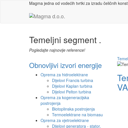
Magma jedna od vodećih tvrtki za izradu čeličnih konstr
Temeljni segment
.
Pogledajte najnovije reference!
Temel
Obnovljivi izvori energije
Te
Oprema za hidroelektrane
Dijelovi Francis turbina
VA
Dijelovi Kaplan turbina
Dijelovi Pelton turbina
Oprema za kogeneracijska
postrojenja
Biotoplinska postrojenja
Termoelektrane na biomasu
Oprema za vjetroelektrane
Dijelovi generatora - stator,