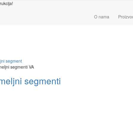
ukcija!
O nama
Proizvod
jni segment
meljni segmenti