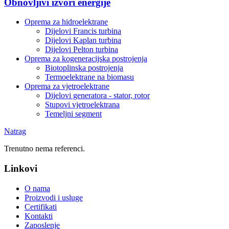
Obnovljivi izvori energije
Oprema za hidroelektrane
Dijelovi Francis turbina
Dijelovi Kaplan turbina
Dijelovi Pelton turbina
Oprema za kogeneracijska postrojenja
Biotoplinska postrojenja
Termoelektrane na biomasu
Oprema za vjetroelektrane
Dijelovi generatora - stator, rotor
Stupovi vjetroelektrana
Temeljni segment
Natrag
Trenutno nema referenci.
Linkovi
O nama
Proizvodi i usluge
Certifikati
Kontakti
Zaposlenje