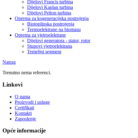
Dijelovi Francis turbina
Dijelovi Kaplan turbina
Dijelovi Pelton turbina
Oprema za kogeneracijska postrojenja
Biotoplinska postrojenja
Termoelektrane na biomasu
Oprema za vjetroelektrane
Dijelovi generatora - stator, rotor
Stupovi vjetroelektrana
Temeljni segment
Natrag
Trenutno nema referenci.
Linkovi
O nama
Proizvodi i usluge
Certifikati
Kontakti
Zaposlenje
Opće informacije