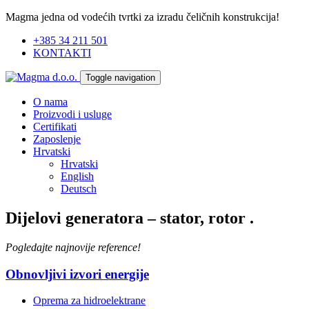
Magma jedna od vodećih tvrtki za izradu čeličnih konstrukcija!
+385 34 211 501
KONTAKTI
Toggle navigation
O nama
Proizvodi i usluge
Certifikati
Zaposlenje
Hrvatski
Hrvatski
English
Deutsch
Dijelovi generatora – stator, rotor
.
Pogledajte najnovije reference!
Obnovljivi izvori energije
Oprema za hidroelektrane