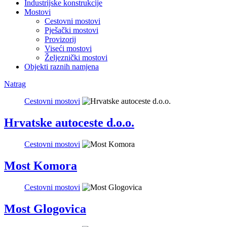
Industrijske konstrukcije
Mostovi
Cestovni mostovi
Pješački mostovi
Provizorij
Viseći mostovi
Željeznički mostovi
Objekti raznih namjena
Natrag
Cestovni mostovi
Hrvatske autoceste d.o.o.
Cestovni mostovi
Most Komora
Cestovni mostovi
Most Glogovica