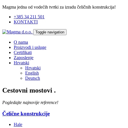
Magma jedna od vodećih tvrtki za izradu čeličnih konstrukcija!
+385 34 211 501
KONTAKTI
Toggle navigation
O nama
Proizvodi i usluge
Certifikati
Zaposlenje
Hrvatski
Hrvatski
English
Deutsch
Cestovni mostovi
.
Pogledajte najnovije reference!
Čelične konstrukcije
Hale