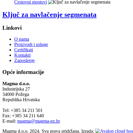
Cestovni mostovi
Ključ za navlačenje segmenata
Linkovi
O nama
Proizvodi i usluge
Certifikati
Kontakti
Zaposlenje
Opće informacije
Magma d.o.o.
Industrijska 27
34000 Požega
Republika Hrvatska
Tel: +385 34 211 501
Fax: +385 34 211 640
E-mail:
magma@magma-pz.hr
Magma d.o.o. 2024. Sva prava pridržana. Izrada: