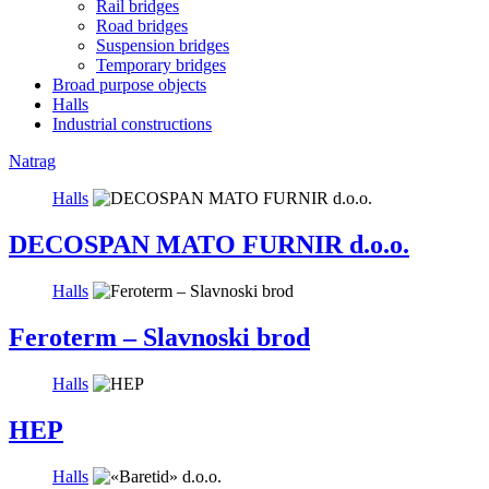
Rail bridges
Road bridges
Suspension bridges
Temporary bridges
Broad purpose objects
Halls
Industrial constructions
Natrag
Halls
DECOSPAN MATO FURNIR d.o.o.
Halls
Feroterm – Slavnoski brod
Halls
HEP
Halls