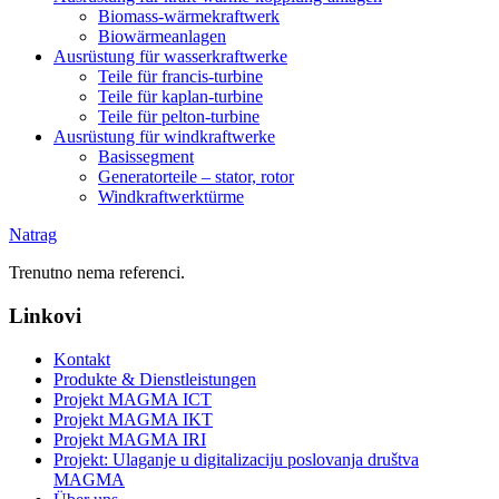
Biomass-wärmekraftwerk
Biowärmeanlagen
Ausrüstung für wasserkraftwerke
Teile für francis-turbine
Teile für kaplan-turbine
Teile für pelton-turbine
Ausrüstung für windkraftwerke
Basissegment
Generatorteile – stator, rotor
Windkraftwerktürme
Natrag
Trenutno nema referenci.
Linkovi
Kontakt
Produkte & Dienstleistungen
Projekt MAGMA ICT
Projekt MAGMA IKT
Projekt MAGMA IRI
Projekt: Ulaganje u digitalizaciju poslovanja društva
MAGMA