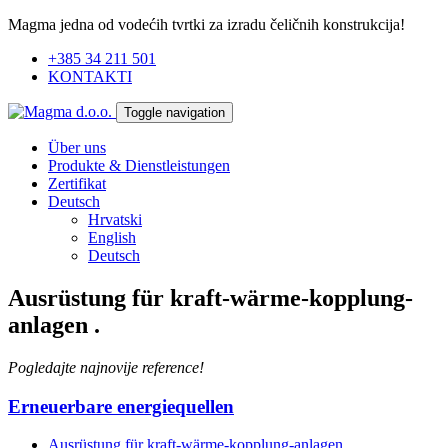
Magma jedna od vodećih tvrtki za izradu čeličnih konstrukcija!
+385 34 211 501
KONTAKTI
Toggle navigation
Über uns
Produkte & Dienstleistungen
Zertifikat
Deutsch
Hrvatski
English
Deutsch
Ausrüstung für kraft-wärme-kopplung-
anlagen
.
Pogledajte najnovije reference!
Erneuerbare energiequellen
Ausrüstung für kraft-wärme-kopplung-anlagen