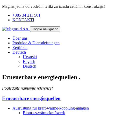
Magma jedna od vodećih tvrtki za izradu čeličnih konstrukcija!
+385 34 211 501
KONTAKTI
Toggle navigation
Über uns
Produkte & Dienstleistungen
Zertifikat
Deutsch
Hrvatski
English
Deutsch
Erneuerbare energiequellen
.
Pogledajte najnovije reference!
Erneuerbare energiequellen
Ausrüstung für kraft-wärme-kopplung-anlagen
Biomass-wärmekraftwerk