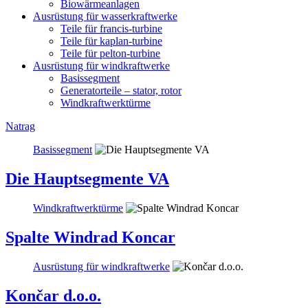
Biowärmeanlagen
Ausrüstung für wasserkraftwerke
Teile für francis-turbine
Teile für kaplan-turbine
Teile für pelton-turbine
Ausrüstung für windkraftwerke
Basissegment
Generatorteile – stator, rotor
Windkraftwerktürme
Natrag
Basissegment
Die Hauptsegmente VA
Windkraftwerktürme
Spalte Windrad Koncar
Ausrüstung für windkraftwerke
Končar d.o.o.