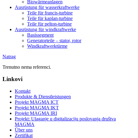
Biowärmeanlagen
Ausrüstung für wasserkraftwerke
Teile für francis-turbine
Teile für kaplan-turbine
Teile für pelton-turbine
Ausrüstung für windkraftwerke
Basissegment
Generatorteile – stator, rotor
Windkraftwerktürme
Natrag
Trenutno nema referenci.
Linkovi
Kontakt
Produkte & Dienstleistungen
Projekt MAGMA ICT
Projekt MAGMA IKT
Projekt MAGMA IRI
Projekt: Ulaganje u digitalizaciju poslovanja društva
MAGMA
Über uns
Zertifikat