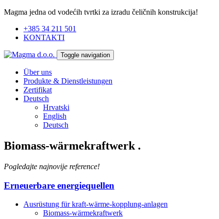
Magma jedna od vodećih tvrtki za izradu čeličnih konstrukcija!
+385 34 211 501
KONTAKTI
Toggle navigation
Über uns
Produkte & Dienstleistungen
Zertifikat
Deutsch
Hrvatski
English
Deutsch
Biomass-wärmekraftwerk
.
Pogledajte najnovije reference!
Erneuerbare energiequellen
Ausrüstung für kraft-wärme-kopplung-anlagen
Biomass-wärmekraftwerk