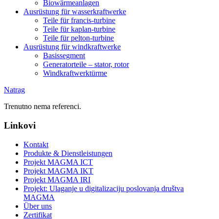
Biowärmeanlagen
Ausrüstung für wasserkraftwerke
Teile für francis-turbine
Teile für kaplan-turbine
Teile für pelton-turbine
Ausrüstung für windkraftwerke
Basissegment
Generatorteile – stator, rotor
Windkraftwerktürme
Natrag
Trenutno nema referenci.
Linkovi
Kontakt
Produkte & Dienstleistungen
Projekt MAGMA ICT
Projekt MAGMA IKT
Projekt MAGMA IRI
Projekt: Ulaganje u digitalizaciju poslovanja društva
MAGMA
Über uns
Zertifikat