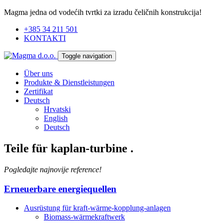
Magma jedna od vodećih tvrtki za izradu čeličnih konstrukcija!
+385 34 211 501
KONTAKTI
Toggle navigation
Über uns
Produkte & Dienstleistungen
Zertifikat
Deutsch
Hrvatski
English
Deutsch
Teile für kaplan-turbine
.
Pogledajte najnovije reference!
Erneuerbare energiequellen
Ausrüstung für kraft-wärme-kopplung-anlagen
Biomass-wärmekraftwerk